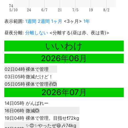
表示範囲:
1週間
2週間
1ヶ月
<3ヶ月>
1年
昼夜分離:
分離しない
<分離する(昼は赤、夜は青)>
いいわけ
2026年06月
02日04時
裸体で管理
03日05時
微減だけど！
05日05時
裸体で管理✌️🙆
2026年07月
14日05時
がんばれー
16日06時
微減🙆
19日04時
裸体で管理。目指せ❗72kg
✨😍✨やったぜ😆🎶74kg