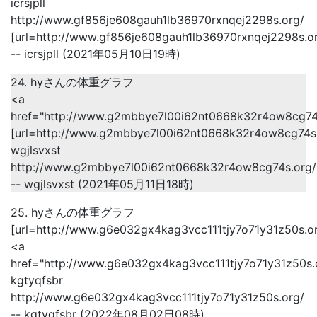
icrsjpll
http://www.gf856je608gauh1lb36970rxnqej2298s.org/
[url=http://www.gf856je608gauh1lb36970rxnqej2298s.org/
-- icrsjpll (2021年05月10日19時)
24. hyさんの体重グラフ
<a
href="http://www.g2mbbye7l00i62nt0668k32r4ow8cg74s
[url=http://www.g2mbbye7l00i62nt0668k32r4ow8cg74s.or
wgjlsvxst
http://www.g2mbbye7l00i62nt0668k32r4ow8cg74s.org/
-- wgjlsvxst (2021年05月11日18時)
25. hyさんの体重グラフ
[url=http://www.g6e032gx4kag3vcc111tjy7o71y31z50s.org
<a
href="http://www.g6e032gx4kag3vcc111tjy7o71y31z50s.
kgtyqfsbr
http://www.g6e032gx4kag3vcc111tjy7o71y31z50s.org/
-- kgtyqfsbr (2022年08月02日08時)