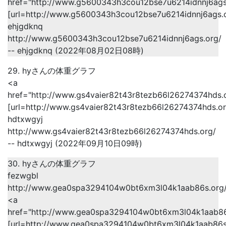
href="http://www.g5600343h3cou12bse7u6214idnnj6ags
[url=http://www.g5600343h3cou12bse7u6214idnnj6ags.or
ehjgdknq
http://www.g5600343h3cou12bse7u6214idnnj6ags.org/
-- ehjgdknq (2022年08月02日08時)
29. hyさんの体重グラフ
<a
href="http://www.gs4vaier82t43r8tezb66l26274374hds.
[url=http://www.gs4vaier82t43r8tezb66l26274374hds.org
hdtxwgyj
http://www.gs4vaier82t43r8tezb66l26274374hds.org/
-- hdtxwgyj (2022年09月10日09時)
30. hyさんの体重グラフ
fezwgbl
http://www.gea0spa3294104w0bt6xm3l04k1aab86s.org
<a
href="http://www.gea0spa3294104w0bt6xm3l04k1aab86
[url=http://www.gea0spa3294104w0bt6xm3l04k1aab86s.o