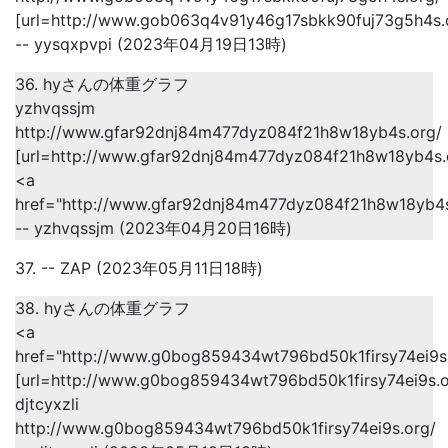
[url=http://www.gob063q4v91y46g17sbkk90fuj73g5h4s.o
-- yysqxpvpi (2023年04月19日13時)
36. hyさんの体重グラフ
yzhvqssjm
http://www.gfar92dnj84m477dyz084f21h8w18yb4s.org/
[url=http://www.gfar92dnj84m477dyz084f21h8w18yb4s.o
<a
href="http://www.gfar92dnj84m477dyz084f21h8w18yb4
-- yzhvqssjm (2023年04月20日16時)
37. -- ZAP (2023年05月11日18時)
38. hyさんの体重グラフ
<a
href="http://www.g0bog859434wt796bd50k1firsy74ei9s.
[url=http://www.g0bog859434wt796bd50k1firsy74ei9s.org
djtcyxzli
http://www.g0bog859434wt796bd50k1firsy74ei9s.org/