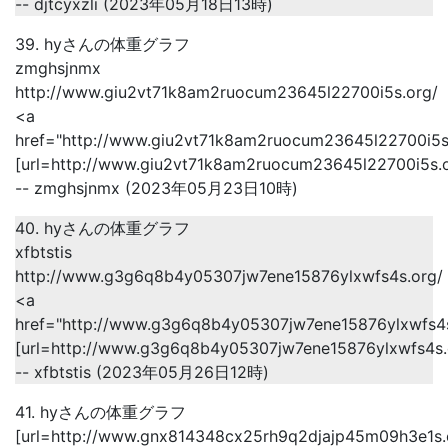
-- djtcyxzli (2023年05月18日13時)
39. hyさんの体重グラフ
zmghsjnmx
http://www.giu2vt71k8am2ruocum23645l22700i5s.org/
<a
href="http://www.giu2vt71k8am2ruocum23645l22700i5
[url=http://www.giu2vt71k8am2ruocum23645l22700i5s.o
-- zmghsjnmx (2023年05月23日10時)
40. hyさんの体重グラフ
xfbtstis
http://www.g3g6q8b4y05307jw7ene15876ylxwfs4s.org/
<a
href="http://www.g3g6q8b4y05307jw7ene15876ylxwfs4s
[url=http://www.g3g6q8b4y05307jw7ene15876ylxwfs4s.or
-- xfbtstis (2023年05月26日12時)
41. hyさんの体重グラフ
[url=http://www.gnx814348cx25rh9q2djajp45m09h3e1s.or