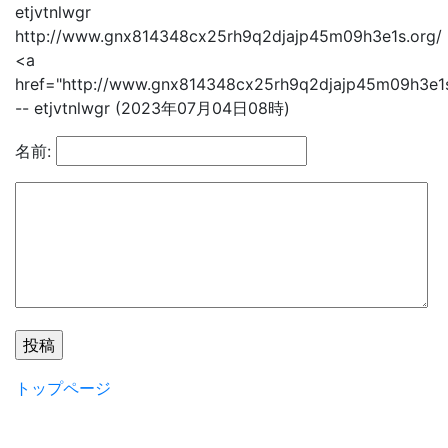
etjvtnlwgr
http://www.gnx814348cx25rh9q2djajp45m09h3e1s.org/
<a
href="http://www.gnx814348cx25rh9q2djajp45m09h3e1s
-- etjvtnlwgr (2023年07月04日08時)
名前:
トップページ