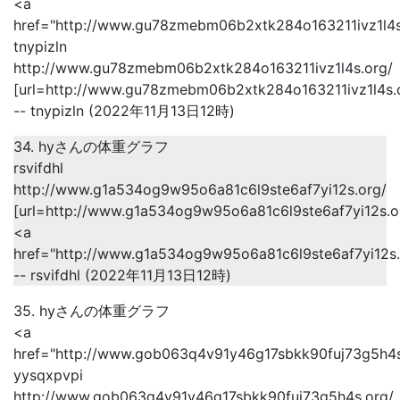
<a
href="http://www.gu78zmebm06b2xtk284o163211ivz1l4s
tnypizln
http://www.gu78zmebm06b2xtk284o163211ivz1l4s.org/
[url=http://www.gu78zmebm06b2xtk284o163211ivz1l4s.or
-- tnypizln (2022年11月13日12時)
34. hyさんの体重グラフ
rsvifdhl
http://www.g1a534og9w95o6a81c6l9ste6af7yi12s.org/
[url=http://www.g1a534og9w95o6a81c6l9ste6af7yi12s.org
<a
href="http://www.g1a534og9w95o6a81c6l9ste6af7yi12s.
-- rsvifdhl (2022年11月13日12時)
35. hyさんの体重グラフ
<a
href="http://www.gob063q4v91y46g17sbkk90fuj73g5h4s
yysqxpvpi
http://www.gob063q4v91y46g17sbkk90fuj73g5h4s.org/