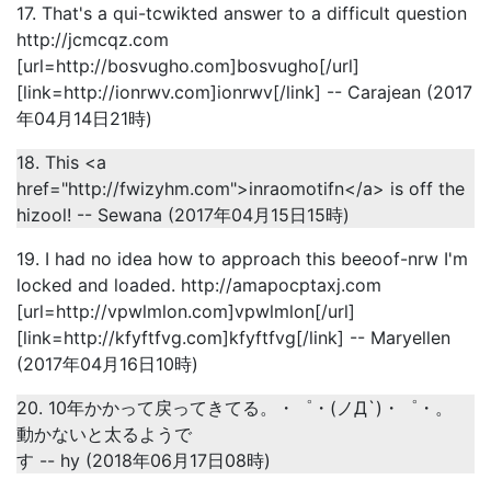
17. That's a qui-tcwikted answer to a difficult question
http://jcmcqz.com
[url=http://bosvugho.com]bosvugho[/url]
[link=http://ionrwv.com]ionrwv[/link] -- Carajean (2017
年04月14日21時)
18. This <a
href="http://fwizyhm.com">inraomotifn</a> is off the
hizool! -- Sewana (2017年04月15日15時)
19. I had no idea how to approach this beeoof-nrw I'm
locked and loaded. http://amapocptaxj.com
[url=http://vpwlmlon.com]vpwlmlon[/url]
[link=http://kfyftfvg.com]kfyftfvg[/link] -- Maryellen
(2017年04月16日10時)
20. 10年かかって戻ってきてる。・゜・(ノД`)・゜・。
動かないと太るようで
す -- hy (2018年06月17日08時)