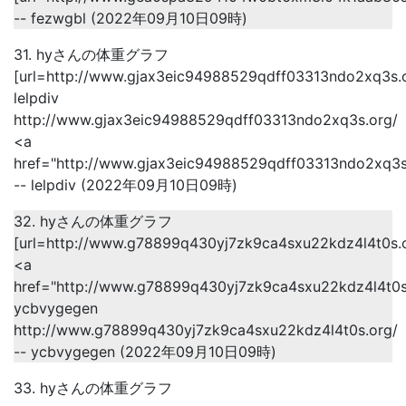
-- fezwgbl (2022年09月10日09時)
31. hyさんの体重グラフ
[url=http://www.gjax3eic94988529qdff03313ndo2xq3s.org
lelpdiv
http://www.gjax3eic94988529qdff03313ndo2xq3s.org/
<a
href="http://www.gjax3eic94988529qdff03313ndo2xq3s.
-- lelpdiv (2022年09月10日09時)
32. hyさんの体重グラフ
[url=http://www.g78899q430yj7zk9ca4sxu22kdz4l4t0s.o
<a
href="http://www.g78899q430yj7zk9ca4sxu22kdz4l4t0
ycbvygegen
http://www.g78899q430yj7zk9ca4sxu22kdz4l4t0s.org/
-- ycbvygegen (2022年09月10日09時)
33. hyさんの体重グラフ