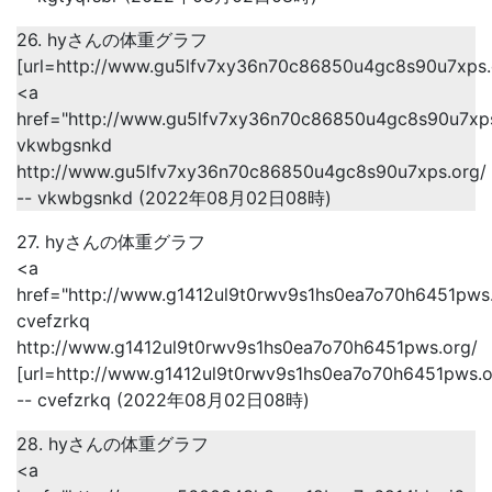
26. hyさんの体重グラフ
[url=http://www.gu5lfv7xy36n70c86850u4gc8s90u7xps.
<a
href="http://www.gu5lfv7xy36n70c86850u4gc8s90u7xp
vkwbgsnkd
http://www.gu5lfv7xy36n70c86850u4gc8s90u7xps.org/
-- vkwbgsnkd (2022年08月02日08時)
27. hyさんの体重グラフ
<a
href="http://www.g1412ul9t0rwv9s1hs0ea7o70h6451pws
cvefzrkq
http://www.g1412ul9t0rwv9s1hs0ea7o70h6451pws.org/
[url=http://www.g1412ul9t0rwv9s1hs0ea7o70h6451pws.or
-- cvefzrkq (2022年08月02日08時)
28. hyさんの体重グラフ
<a