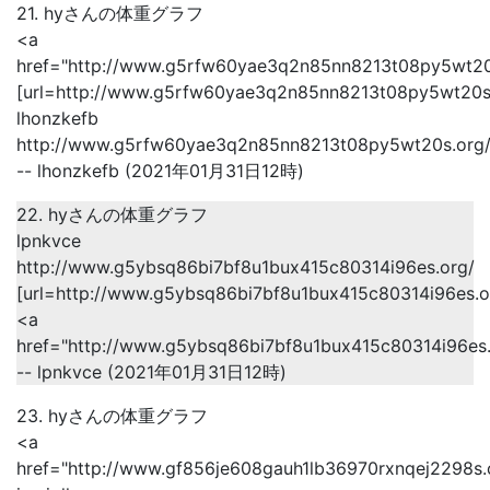
21. hyさんの体重グラフ
<a
href="http://www.g5rfw60yae3q2n85nn8213t08py5wt20
[url=http://www.g5rfw60yae3q2n85nn8213t08py5wt20s.o
lhonzkefb
http://www.g5rfw60yae3q2n85nn8213t08py5wt20s.org
-- lhonzkefb (2021年01月31日12時)
22. hyさんの体重グラフ
lpnkvce
http://www.g5ybsq86bi7bf8u1bux415c80314i96es.org/
[url=http://www.g5ybsq86bi7bf8u1bux415c80314i96es.or
<a
href="http://www.g5ybsq86bi7bf8u1bux415c80314i96es
-- lpnkvce (2021年01月31日12時)
23. hyさんの体重グラフ
<a
href="http://www.gf856je608gauh1lb36970rxnqej2298s.o