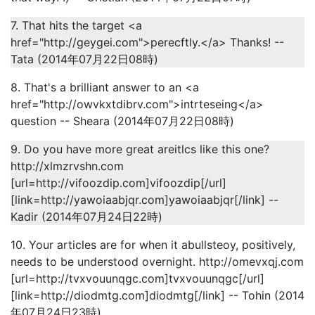
7. That hits the target <a
href="http://geygei.com">perecftly.</a> Thanks! --
Tata (2014年07月22日08時)
8. That's a brilliant answer to an <a
href="http://owvkxtdibrv.com">intrteseing</a>
question -- Sheara (2014年07月22日08時)
9. Do you have more great areitlcs like this one?
http://xlmzrvshn.com
[url=http://vifoozdip.com]vifoozdip[/url]
[link=http://yawoiaabjqr.com]yawoiaabjqr[/link] --
Kadir (2014年07月24日22時)
10. Your articles are for when it abullsteoy, positively,
needs to be understood overnight. http://omevxqj.com
[url=http://tvxvouunqgc.com]tvxvouunqgc[/url]
[link=http://diodmtg.com]diodmtg[/link] -- Tohin (2014
年07月24日23時)