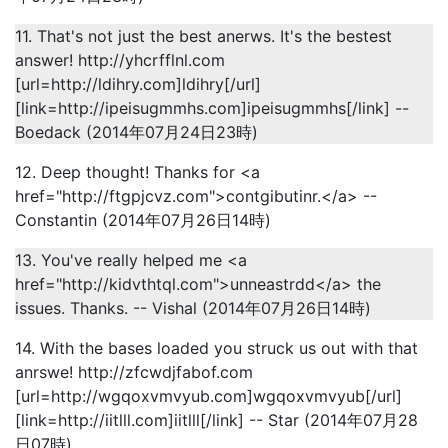
11. That's not just the best anerws. It's the bestest
answer! http://yhcrfflnl.com
[url=http://ldihry.com]ldihry[/url]
[link=http://ipeisugmmhs.com]ipeisugmmhs[/link] --
Boedack (2014年07月24日23時)
12. Deep thought! Thanks for <a
href="http://ftgpjcvz.com">contgibutinr.</a> --
Constantin (2014年07月26日14時)
13. You've really helped me <a
href="http://kidvthtql.com">unneastrdd</a> the
issues. Thanks. -- Vishal (2014年07月26日14時)
14. With the bases loaded you struck us out with that
anrswe! http://zfcwdjfabof.com
[url=http://wgqoxvmvyub.com]wgqoxvmvyub[/url]
[link=http://iitlll.com]iitlll[/link] -- Star (2014年07月28
日07時)