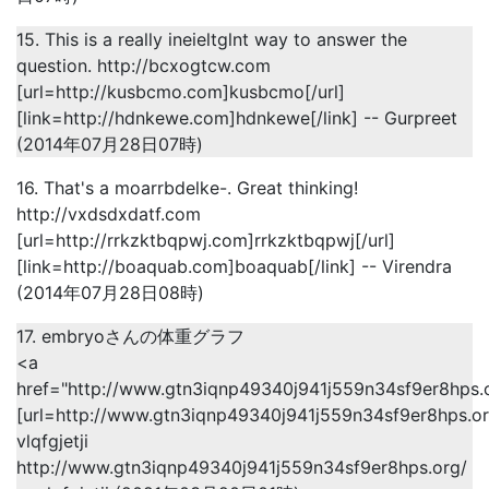
15. This is a really ineieltglnt way to answer the
question. http://bcxogtcw.com
[url=http://kusbcmo.com]kusbcmo[/url]
[link=http://hdnkewe.com]hdnkewe[/link] -- Gurpreet
(2014年07月28日07時)
16. That's a moarrbdelke-. Great thinking!
http://vxdsdxdatf.com
[url=http://rrkzktbqpwj.com]rrkzktbqpwj[/url]
[link=http://boaquab.com]boaquab[/link] -- Virendra
(2014年07月28日08時)
17. embryoさんの体重グラフ
<a
href="http://www.gtn3iqnp49340j941j559n34sf9er8hps.o
[url=http://www.gtn3iqnp49340j941j559n34sf9er8hps.org/
vlqfgjetji
http://www.gtn3iqnp49340j941j559n34sf9er8hps.org/