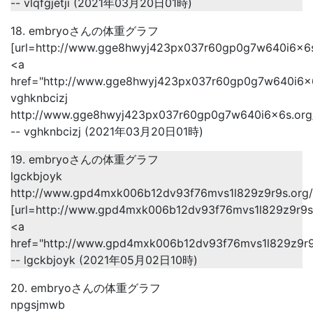
-- vlqfgjetji (2021年03月20日01時)
18. embryoさんの体重グラフ
[url=http://www.gge8hwyj423px037r60gp0g7w640i6x6s.o
<a
href="http://www.gge8hwyj423px037r60gp0g7w640i6x6
vghknbcizj
http://www.gge8hwyj423px037r60gp0g7w640i6x6s.org
-- vghknbcizj (2021年03月20日01時)
19. embryoさんの体重グラフ
lgckbjoyk
http://www.gpd4mxk006b12dv93f76mvs1l829z9r9s.org/
[url=http://www.gpd4mxk006b12dv93f76mvs1l829z9r9s.o
<a
href="http://www.gpd4mxk006b12dv93f76mvs1l829z9r9
-- lgckbjoyk (2021年05月02日10時)
20. embryoさんの体重グラフ
npgsjmwb