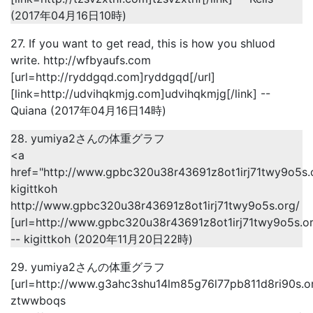
(2017年04月16日10時)
27. If you want to get read, this is how you shluod
write. http://wfbyaufs.com
[url=http://ryddgqd.com]ryddgqd[/url]
[link=http://udvihqkmjg.com]udvihqkmjg[/link] --
Quiana (2017年04月16日14時)
28. yumiya2さんの体重グラフ
<a
href="http://www.gpbc320u38r43691z8ot1irj71twy9o5s.o
kigittkoh
http://www.gpbc320u38r43691z8ot1irj71twy9o5s.org/
[url=http://www.gpbc320u38r43691z8ot1irj71twy9o5s.org/
-- kigittkoh (2020年11月20日22時)
29. yumiya2さんの体重グラフ
[url=http://www.g3ahc3shu14lm85g76l77pb811d8ri90s.o
ztwwboqs