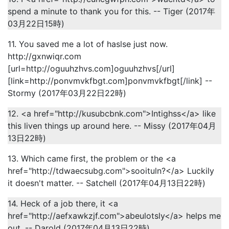
spend a minute to thank you for this. -- Tiger (2017年
03月22日15時)
11. You saved me a lot of haslse just now.
http://gxnwiqr.com
[url=http://oguuhzhvs.com]oguuhzhvs[/url]
[link=http://ponvmvkfbgt.com]ponvmvkfbgt[/link] --
Stormy (2017年03月22日22時)
12. <a href="http://kusubcbnk.com">Intighss</a> like
this liven things up around here. -- Missy (2017年04月
13日22時)
13. Which came first, the problem or the <a
href="http://tdwaecsubg.com">sooituln?</a> Luckily
it doesn't matter. -- Satchell (2017年04月13日22時)
14. Heck of a job there, it <a
href="http://aefxawkzjf.com">abeulotsly</a> helps me
out. -- Darold (2017年04月13日22時)