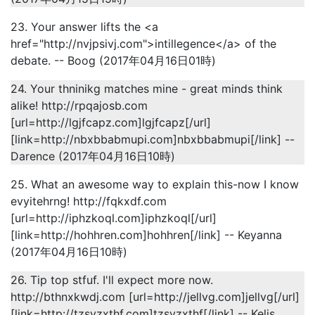
23. Your answer lifts the <a
href="http://nvjpsivj.com">intillegence</a> of the
debate. -- Boog (2017年04月16日01時)
24. Your thninikg matches mine - great minds think
alike! http://rpqajosb.com
[url=http://lgjfcapz.com]lgjfcapz[/url]
[link=http://nbxbbabmupi.com]nbxbbabmupi[/link] --
Darence (2017年04月16日10時)
25. What an awesome way to explain this-now I know
evyitehrng! http://fqkxdf.com
[url=http://iphzkoql.com]iphzkoql[/url]
[link=http://hohhren.com]hohhren[/link] -- Keyanna
(2017年04月16日10時)
26. Tip top stfuf. I'll expect more now.
http://bthnxkwdj.com [url=http://jellvg.com]jellvg[/url]
[link=http://tzsvzxthf.com]tzsvzxthf[/link] -- Kelis