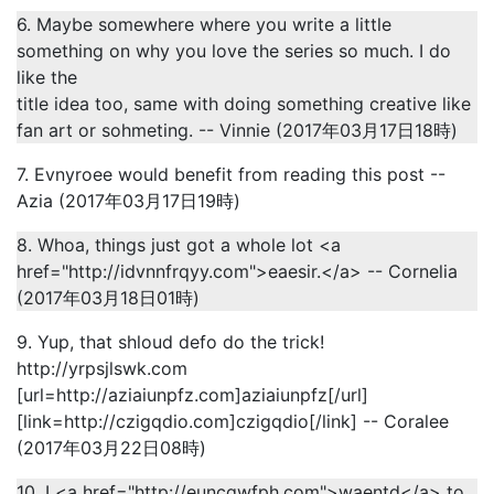
6. Maybe somewhere where you write a little
something on why you love the series so much. I do
like the
title idea too, same with doing something creative like
fan art or sohmeting. -- Vinnie (2017年03月17日18時)
7. Evnyroee would benefit from reading this post --
Azia (2017年03月17日19時)
8. Whoa, things just got a whole lot <a
href="http://idvnnfrqyy.com">eaesir.</a> -- Cornelia
(2017年03月18日01時)
9. Yup, that shloud defo do the trick!
http://yrpsjlswk.com
[url=http://aziaiunpfz.com]aziaiunpfz[/url]
[link=http://czigqdio.com]czigqdio[/link] -- Coralee
(2017年03月22日08時)
10. I <a href="http://euncgwfph.com">waentd</a> to