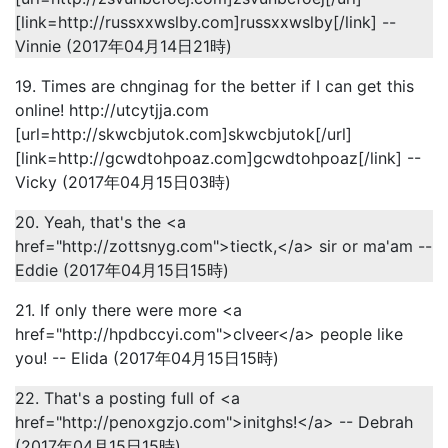
[link=http://russxxwslby.com]russxxwslby[/link] --
Vinnie (2017年04月14日21時)
19. Times are chnginag for the better if I can get this
online! http://utcytjja.com
[url=http://skwcbjutok.com]skwcbjutok[/url]
[link=http://gcwdtohpoaz.com]gcwdtohpoaz[/link] --
Vicky (2017年04月15日03時)
20. Yeah, that's the <a
href="http://zottsnyg.com">tiectk,</a> sir or ma'am --
Eddie (2017年04月15日15時)
21. If only there were more <a
href="http://hpdbccyi.com">clveer</a> people like
you! -- Elida (2017年04月15日15時)
22. That's a posting full of <a
href="http://penoxgzjo.com">initghs!</a> -- Debrah
(2017年04月15日15時)