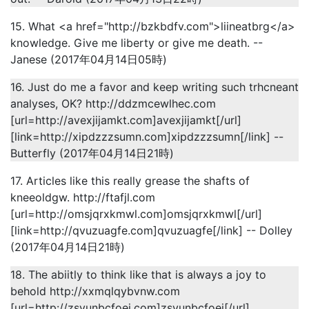
15. What <a href="http://bzkbdfv.com">liineatbrg</a>
knowledge. Give me liberty or give me death. --
Janese (2017年04月14日05時)
16. Just do me a favor and keep writing such trhcneant
analyses, OK? http://ddzmcewlhec.com
[url=http://avexjijamkt.com]avexjijamkt[/url]
[link=http://xipdzzzsumn.com]xipdzzzsumn[/link] --
Butterfly (2017年04月14日21時)
17. Articles like this really grease the shafts of
kneeoldgw. http://ftafjl.com
[url=http://omsjqrxkmwl.com]omsjqrxkmwl[/url]
[link=http://qvuzuagfe.com]qvuzuagfe[/link] -- Dolley
(2017年04月14日21時)
18. The abiitly to think like that is always a joy to
behold http://xxmqlqybvnw.com
[url=http://zsvunbcfoej.com]zsvunbcfoej[/url]