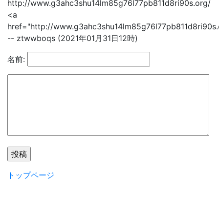
http://www.g3ahc3shu14lm85g76l77pb811d8ri90s.org/
<a
href="http://www.g3ahc3shu14lm85g76l77pb811d8ri90s
-- ztwwboqs (2021年01月31日12時)
名前:
トップページ